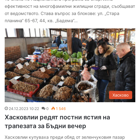
ефективност на многофамилни жилищни сгради, съобщават
от ведомството. Става въпрос за блокове: ул. „Стара
планина“ 65-67, 44, кв. „Бадема“…
Хасково
24.12.2023 10:22
0
1 546
Хасковлии редят постни ястия на
трапезата за Бъдни вечер
Хасковлии купуваха преди обяд от зеленчуковия пазар