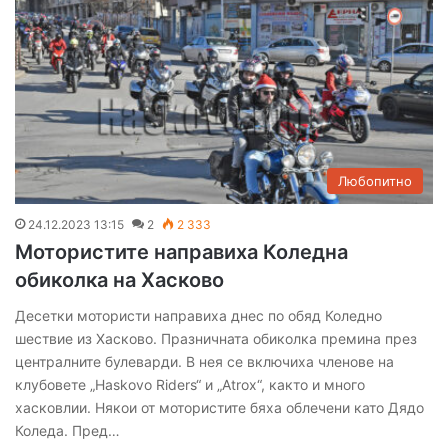
Любопитно
24.12.2023 13:15
2
2 333
Мотористите направиха Коледна
обиколка на Хасково
Десетки мотористи направиха днес по обяд Коледно
шествие из Хасково. Празничната обиколка премина през
централните булеварди. В нея се включиха членове на
клубовете „Haskovo Riders“ и „Atrox“, както и много
хасковлии. Някои от мотористите бяха облечени като Дядо
Коледа. Пред…