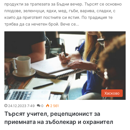
продукти за трапезата за Бъдни вечер. Търсят се основно
плодове, зеленчуци, ядки, мед, гъби, варива, сладки, с
които да приготвят постните си ястия. По традиция те
трябва да са нечетен брой. Вече се…
Хасково
24.12.2023 7:49
0
2 561
Търсят учител, рецепционист за
приемната на зъболекар и охранител