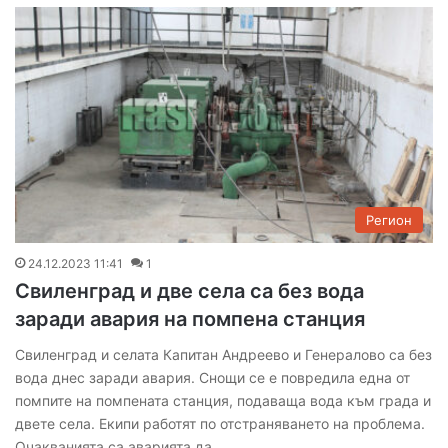
Регион
24.12.2023 11:41
1
Свиленград и две села са без вода
заради авария на помпена станция
Свиленград и селата Капитан Андреево и Генералово са без
вода днес заради авария. Снощи се е повредила една от
помпите на помпената станция, подаваща вода към града и
двете села. Екипи работят по отстраняването на проблема.
Очакванията са аварията да…