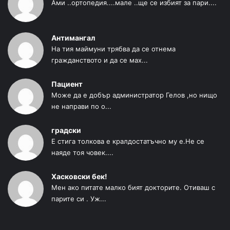
Ами ..ортопедия....мале ..ще се избият за пари....
Антимангал
На тия маймуни трябва да се отнема
гражданството и да се мах...
Пациент
Може да е добър администратор Гелов ,но нищо
не направи по о...
градски
Е стига толкова е кралдостатъчно му е.Не се
наяде тоя човек....
Хасковски бек!
Мен ако питате малко бият докторите. Отиваш с
парите си . Уж...