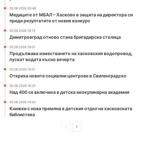
т
е
а
т
05.08.2026 20:46
н
о
Медиците от МБАЛ – Хасково в защита на директора си
а
н
преди резултатите от новия конкурс
б
а
05.08.2026 19:13
р
х
Димитровград отново стана бригадирска столица
и
а
г
с
05.08.2026 19:01
а
к
Продължава изместването на хасковския водопровод,
пускат водата късно вечерта
д
о
и
в
05.08.2026 16:51
р
с
Откриха новите социални центрове в Свиленградско
с
к
к
и
05.08.2026 16:25
Над 400 се включиха в детска екокулинарна академия
а
я
с
в
05.08.2026 14:50
т
о
Книжки с нова премяна в детския отдел на хасковската
о
д
библиотека
л
о
и
п
П
С
ц
р
р
л
а
о