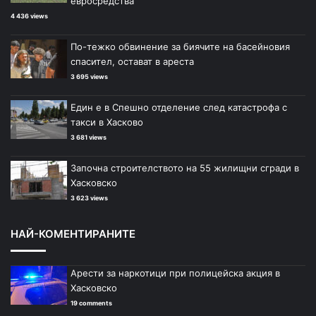
евросредства
4 436 views
По-тежко обвинение за биячите на басейновия
спасител, остават в ареста
3 695 views
Един е в Спешно отделение след катастрофа с
такси в Хасково
3 681 views
Започна строителството на 55 жилищни сгради в
Хасковско
3 623 views
НАЙ-КОМЕНТИРАНИТЕ
Арести за наркотици при полицейска акция в
Хасковско
19 comments