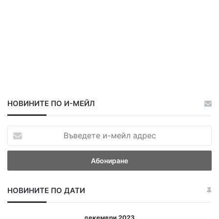
в
е
ч
е
р
т
а
НОВИНИТЕ ПО И-МЕЙЛ
В
ъ
в
е
д
е
НОВИНИТЕ ПО ДАТИ
т
е
и
декември 2023