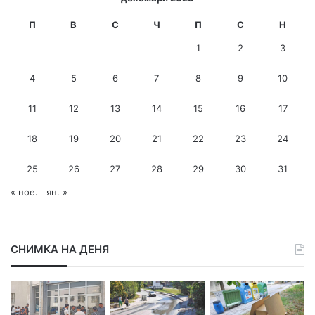
-
м
П
В
С
Ч
П
С
Н
е
1
2
3
й
л
4
5
6
7
8
9
10
а
д
11
12
13
14
15
16
17
р
е
с
18
19
20
21
22
23
24
25
26
27
28
29
30
31
« ное.
ян. »
СНИМКА НА ДЕНЯ