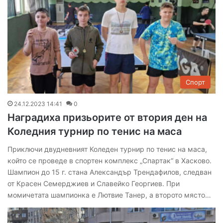
Спорт
24.12.2023 14:41
0
Наградиха призьорите от втория ден на
Коледния турнир по тенис на маса
Приключи двудневният Коледен турнир по тенис на маса,
който се проведе в спортен комплекс „Спартак“ в Хасково.
Шампион до 15 г. стана Александър Трендафилов, следван
от Красен Семерджиев и Славейко Георгиев. При
момичетата шампионка е Лютвие Танер, а второто място…