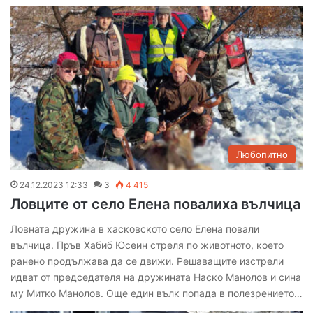
Любопитно
24.12.2023 12:33
3
4 415
Ловците от село Елена повалиха вълчица
Ловната дружина в хасковското село Елена повали
вълчица. Пръв Хабиб Юсеин стреля по животното, което
ранено продължава да се движи. Решаващите изстрели
идват от председателя на дружината Наско Манолов и сина
му Митко Манолов. Още един вълк попада в полезрението…