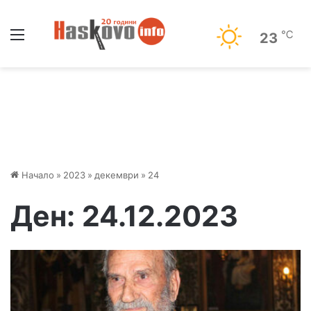
Меню
℃
23
Начало
»
2023
»
декември
»
24
Ден:
24.12.2023