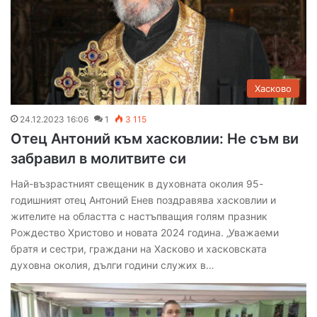
Хасково
24.12.2023 16:06
1
3 115
Отец Антоний към хасковлии: Не съм ви
забравил в молитвите си
Най-възрастният свещеник в духовната околия 95-
годишният отец Антоний Енев поздравява хасковлии и
жителите на областта с настъпващия голям празник
Рождество Христово и новата 2024 година. „Уважаеми
братя и сестри, граждани на Хасково и хасковската
духовна околия, дълги години служих в…