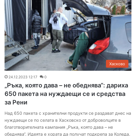
Хасково
24.12.2023 12:17
0
„Ръка, която дава – не обеднява“: дариха
650 пакета на нуждаещи се и средства
за Рени
Над 650 пакета с хранителни продукти се раздават днес на
нуждаещи се по селата в Хасковско от доброволците в
благотворителната кампания „Ръка, която дава – не
обеднява“. Идеята е хората да получат подкрепа за Коледа.