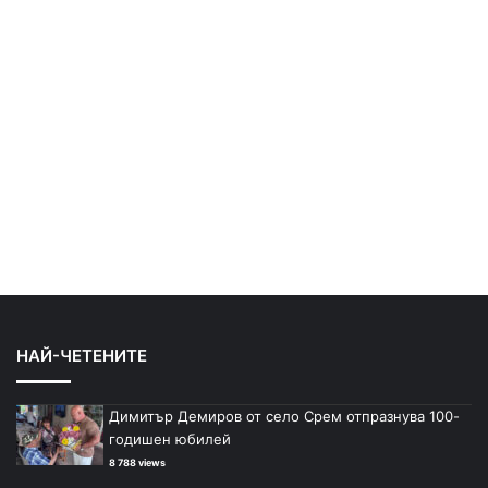
НАЙ-ЧЕТЕНИТЕ
Димитър Демиров от село Срем отпразнува 100-
годишен юбилей
8 788 views