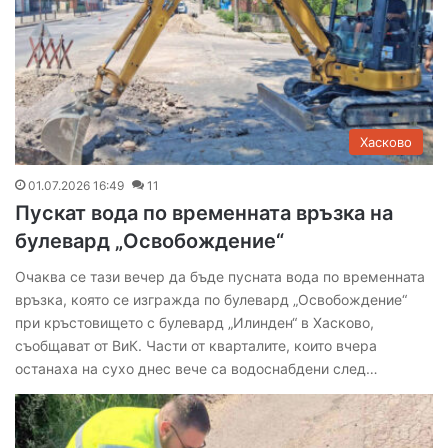
Хасково
01.07.2026 16:49
11
Пускат вода по временната връзка на
булевард „Освобождение“
Очаква се тази вечер да бъде пусната вода по временната
връзка, която се изгражда по булевард „Освобождение“
при кръстовището с булевард „Илинден“ в Хасково,
съобщават от ВиК. Части от кварталите, които вчера
останаха на сухо днес вече са водоснабдени след…