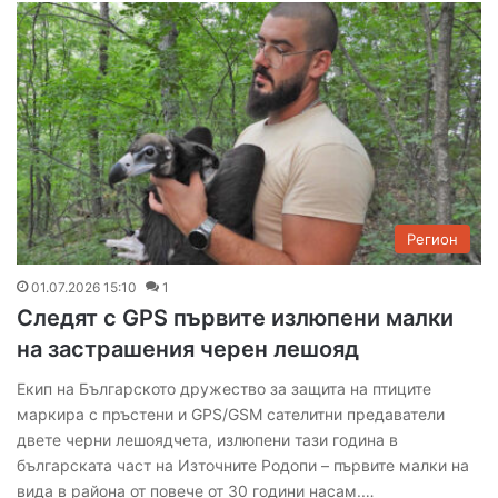
Регион
01.07.2026 15:10
1
Следят с GPS първите излюпени малки
на застрашения черен лешояд
Екип на Българското дружество за защита на птиците
маркира с пръстени и GPS/GSM сателитни предаватели
двете черни лешоядчета, излюпени тази година в
българската част на Източните Родопи – първите малки на
вида в района от повече от 30 години насам.…