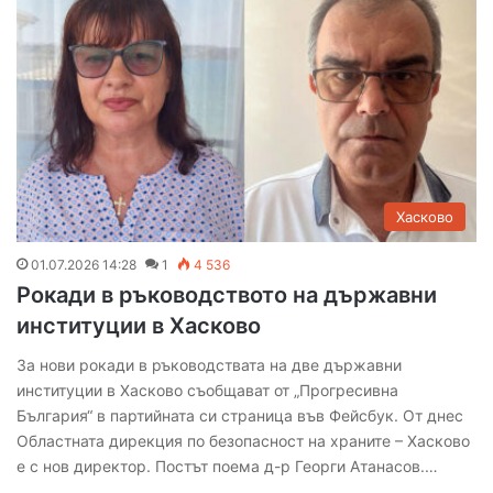
Хасково
01.07.2026 14:28
1
4 536
Рокади в ръководството на държавни
институции в Хасково
За нови рокади в ръководствата на две държавни
институции в Хасково съобщават от „Прогресивна
България“ в партийната си страница във Фейсбук. От днес
Областната дирекция по безопасност на храните – Хасково
е с нов директор. Постът поема д-р Георги Атанасов.…