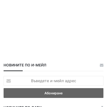
И
НОВИНИТЕ ПО И-МЕЙЛ
В
ъ
в
е
д
е