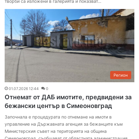
творби са изложени в галерията и показват…
Регион
01.07.2026 12:44
0
Отнемат от ДАБ имотите, предвидени за
бежански център в Симеоновград
Започнала е процедурата по отнемане на имоти в
управление на Държавната агенция за бежанците към
Министерския съвет на територията на община
Симеоновград, съобщават от областната администрация.