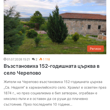
Регион
01.07.2026 15:21
2
1 118
Възстановиха 152-годишната църква в
село Черепово
Жители на Черепово възстановиха 152-годишната църква
„Св. Неделя“ в харманлийското село. Храмът е осветен през
1874 г., но през социализма е бил затворен, ограбван е
няколко пъти и е оставен да се руши до плачевно
състояние. През последните 10 години…