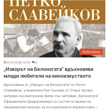
Любопитно
01.07.2026 14:16
0
„Изворът на Белоногата“ вдъхновява
млади любители на киноизкуството
Вдъхновена от „Изворът на Белоногата“ на Петко
Славейков, ученичката Рая Гънчева от Стара Загора
направи късометражен филм със заглавие „Белоногата“.
Официалната предпремиера се състоя по време на
Националния конкурс за късометражно игрално кино –