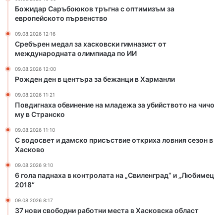
к
е
Божидар Саръбоюков тръгна с оптимизъм за
о
н
европейското първенство
в
а
с
м
09.08.2026 12:16
к
л
Сребърен медал за хасковски гимназист от
и
международната олимпиада по ИИ
а
г
д
09.08.2026 12:00
и
е
Рожден ден в центъра за бежанци в Харманли
м
ж
н
а
09.08.2026 11:21
Повдигнаха обвинение на младежа за убийството на чичо
а
з
му в Странско
з
а
и
у
09.08.2026 11:10
с
б
С водосвет и дамско присъствие откриха ловния сезон в
т
и
Хасково
о
й
09.08.2026 9:10
т
с
6 гола паднаха в контролата на „Свиленград“ и „Любимец
м
т
2018“
е
в
ж
о
09.08.2026 8:17
д
т
37 нови свободни работни места в Хасковска област
у
о