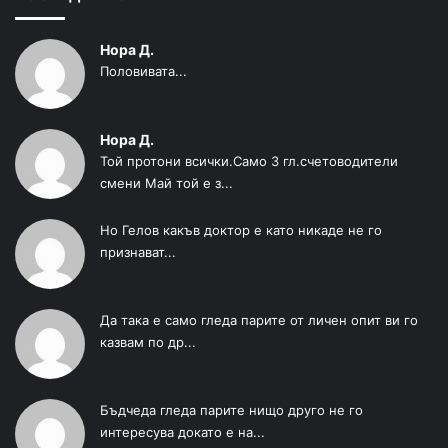
Нора Д.
Половивата...
Нора Д.
Той протони всички.Само 3 гл.счетоводители
смени Май той е з...
Но Гелов какъв доктор е като никаде не го
признават...
Да така е само гледа парите от личен опит ви го
казвам по др...
Бъдчеда гледа парите нищо друго не го
интересува докато е на...