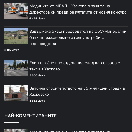
Медиците от МБАЛ – Хасково в защита на
директора си преди резултатите от новия конкурс
6 495 views
Задържаха бивш председател на ОбС-Минерални
бани по разследване за злоупотреби с
евросредства
5 107 views
Един е в Спешно отделение след катастрофа с
такси в Хасково
3 806 views
Започна строителството на 55 жилищни сгради в
Хасковско
3 652 views
НАЙ-КОМЕНТИРАНИТЕ
Медиците от МБАЛ – Хасково в защита на