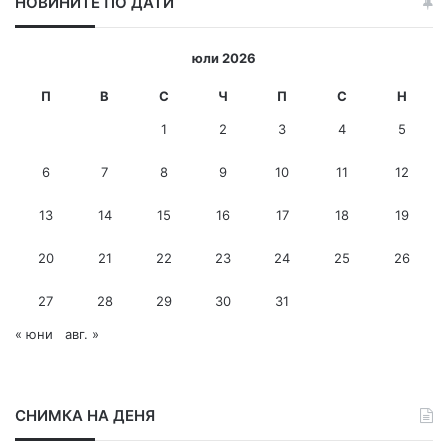
НОВИНИТЕ ПО ДАТИ
т
е
и
юли 2026
-
м
П
В
С
Ч
П
С
Н
е
1
2
3
4
5
й
л
6
7
8
9
10
11
12
а
д
13
14
15
16
17
18
19
р
е
с
20
21
22
23
24
25
26
27
28
29
30
31
« юни
авг. »
СНИМКА НА ДЕНЯ