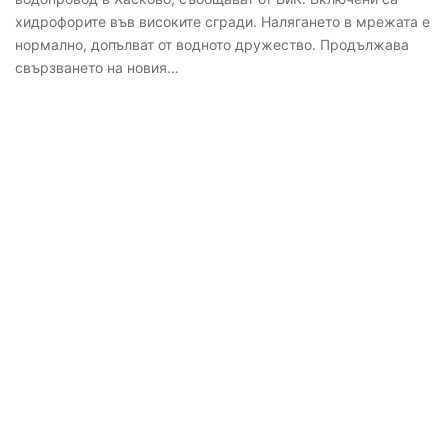
хидрофорите във високите сгради. Налягането в мрежата е
нормално, допълват от водното дружество. Продължава
свързването на новия…