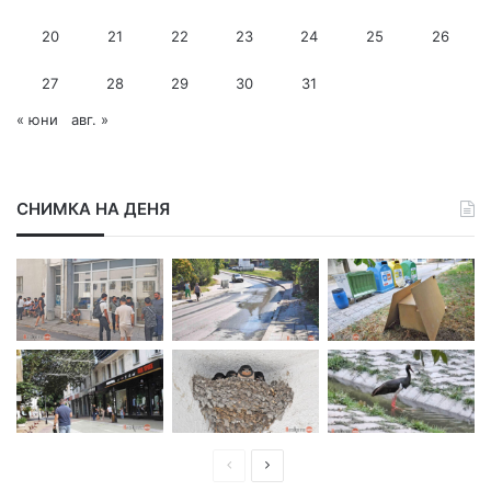
е
с
20
21
22
23
24
25
26
27
28
29
30
31
« юни
авг. »
СНИМКА НА ДЕНЯ
П
С