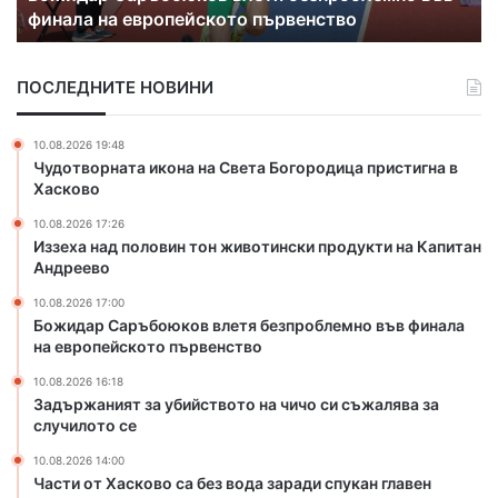
съжалява за случилото се
я
с
т
к
з
о
ПОСЛЕДНИТЕ НОВИНИ
а
в
у
о
б
с
10.08.2026 19:48
и
а
Чудотворната икона на Света Богородица пристигна в
й
б
Хасково
с
е
10.08.2026 17:26
т
з
Иззеха над половин тон животински продукти на Капитан
в
в
Андреево
о
о
т
д
10.08.2026 17:00
о
а
Божидар Саръбоюков влетя безпроблемно във финала
н
на европейското първенство
з
а
а
10.08.2026 16:18
ч
р
Задържаният за убийството на чичо си съжалява за
и
а
случилото се
ч
д
о
10.08.2026 14:00
и
Части от Хасково са без вода заради спукан главен
с
с