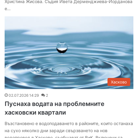
Христина Жисова. Съдия Ивета Дерменджиева-Йорданова
е…
Хасково
02.07.2026 14:29
2
Пуснаха водата на проблемните
хасковски квартали
Възстановено е водоподаването в районите, които останаха
на сухо няколко дни заради свързването на нов
водопровод в Хасково, съобщават от ВиК. Включени са