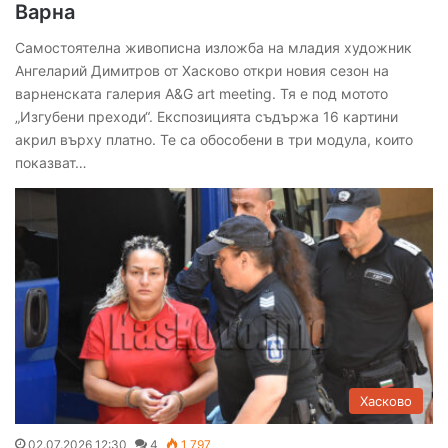
Варна
Самостоятелна живописна изложба на младия художник
Ангеларий Димитров от Хасково откри новия сезон на
варненската галерия A&G art meeting. Тя е под мотото
„Изгубени преходи“. Експозицията съдържа 16 картини
акрил върху платно. Те са обособени в три модула, които
показват…
Хасково
02.07.2026 12:30
4
1 797