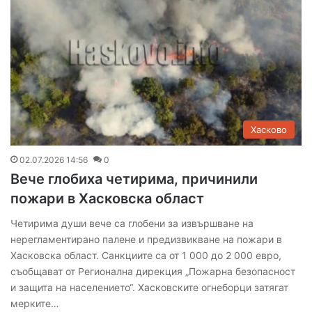
Хасково
02.07.2026 14:56
0
Вече глобиха четирима, причинили
пожари в Хасковска област
Четирима души вече са глобени за извършване на
нерегламентирано палене и предизвикване на пожари в
Хасковска област. Санкциите са от 1 000 до 2 000 евро,
съобщават от Регионална дирекция „Пожарна безопасност
и защита на населението“. Хасковските огнеборци затягат
мерките…