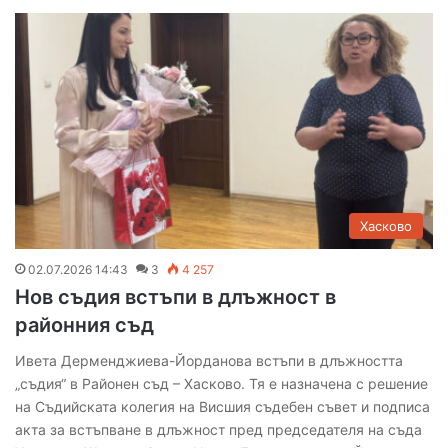
Хасково
02.07.2026 14:43
3
4 257
Нов съдия встъпи в длъжност в
районния съд
Ивета Дерменджиева-Йорданова встъпи в длъжността
„съдия“ в Районен съд – Хасково. Тя е назначена с решение
на Съдийската колегия на Висшия съдебен съвет и подписа
акта за встъпване в длъжност пред председателя на съда