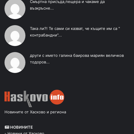
Смъртна присъда,пещера и чакаме да
възкръсне...
Така ли?! Те сами си казват, че къщите им са "
контрабандни"...
други с името галина баирова мариян величков
тодоров...
Новините от Хасково и региона
НОВИНИТЕ
- Новини от Хасково