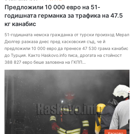
Предложили 10 000 евро на 51-
годишната германка за трафика на 47.5
кг канабис
51-годишната немска гражданка от турски произход Мерал
Дюлгер разказа днес пред хасковския съд, че й
предложили 10 000 евро да пренесе 47 530 грама канабис
до Турция. Както Haskovo.info писа, дрогата на стойност
388 827 евро беше заловена на ГКПП…
Хасково