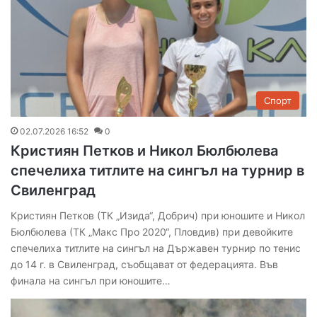
Спорт
02.07.2026 16:52
0
Кристиян Петков и Никол Бюлбюлева
спечелиха титлите на сингъл на турнир в
Свиленград
Кристиян Петков (ТК „Изида“, Добрич) при юношите и Никол
Бюлбюлева (ТК „Макс Про 2020“, Пловдив) при девойките
спечелиха титлите на сингъл на Държавен турнир по тенис
до 14 г. в Свиленград, съобщават от федерацията. Във
финала на сингъл при юношите…