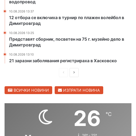
водопровод
и
п
с
у
10.08.2026 13:37
ъ
к
12 отбора се включиха в турнир по плажен волейбол в
ж
а
Димитровград
а
н
10.08.2026 13:25
л
г
Представят сборник, посветен на 75 г. музейно дело в
я
л
Димитровград
в
а
а
в
10.08.2026 13:10
з
21 заразни заболявания регистрираха в Хасковско
е
а
н
П
С
с
в
л
о
р
л
у
д
е
е
ВСИЧКИ НОВИНИ
ИЗПРАТИ НОВИНА
ч
о
д
д
и
п
л
р
и
в
26
о
о
℃
ш
а
т
в
н
щ
о
о
с
д
а
а
26º - 25º