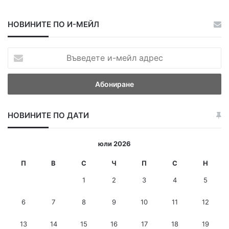
НОВИНИТЕ ПО И-МЕЙЛ
В
ъ
в
е
д
е
НОВИНИТЕ ПО ДАТИ
т
е
и
юли 2026
-
м
П
В
С
Ч
П
С
Н
е
1
2
3
4
5
й
л
6
7
8
9
10
11
12
а
д
13
14
15
16
17
18
19
р