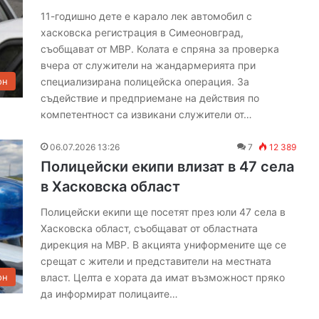
11-годишно дете е карало лек автомобил с
хасковска регистрация в Симеоновград,
съобщават от МВР. Колата е спряна за проверка
вчера от служители на жандармерията при
специализирана полицейска операция. За
он
съдействие и предприемане на действия по
компетентност са извикани служители от…
06.07.2026 13:26
7
12 389
Полицейски екипи влизат в 47 села
в Хасковска област
Полицейски екипи ще посетят през юли 47 села в
Хасковска област, съобщават от областната
дирекция на МВР. В акцията униформените ще се
срещат с жители и представители на местната
власт. Целта е хората да имат възможност пряко
он
да информират полицаите…