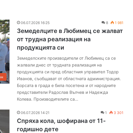
06.07.2026 16:25
8
1 981
Земеделците в Любимец се жалват
от трудна реализация на
продукцията си
Земеделските производители от Любимец са се
жалвали днес от трудната реализация на
продукцията си пред областния управител Тодор
он
Иванов, съобщават от областната администрация.
Борсата в града е била посетена и от народните
представители Радослав Вълчев и Надежда
Колева. Производителите са…
06.07.2026 14:21
1
3 301
Спряха кола, шофирана от 11-
годишно дете