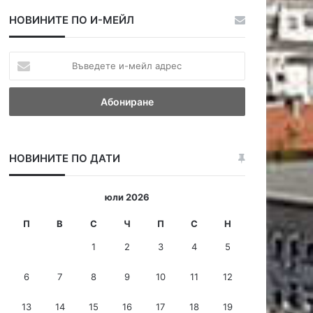
НОВИНИТЕ ПО И-МЕЙЛ
В
ъ
в
е
д
е
т
НОВИНИТЕ ПО ДАТИ
е
и
-
юли 2026
м
е
П
В
С
Ч
П
С
Н
й
1
2
3
4
5
л
а
6
7
8
9
10
11
12
д
р
13
14
15
16
17
18
19
е