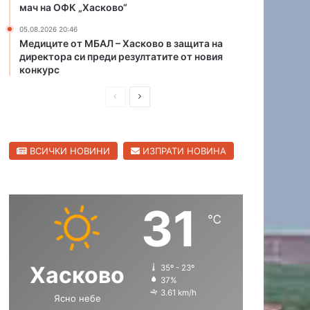
мач на ОФК „Хасково“
е
н
05.08.2026 20:46
а
Медиците от МБАЛ – Хасково в защита на
директора си преди резултатите от новия
д
конкурс
в
а
П
С
м
а
р
л
а
е
е
д
ВСИЧКИ НОВИНИ
ИЗПРАТИ НОВИНА
д
д
в
о
и
в
к
ш
а
а
31
н
щ
т
℃
и
а
а
с
с
Хасково
35º - 23º
т
т
37%
р
р
3.61 km/h
Ясно небе
а
а