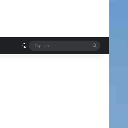
Switch skin
Търси
И
за