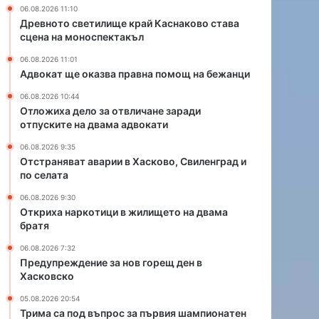
п
т
06.08.2026 11:10
р
в
Древното светилище край Каснаково става
а
л
сцена на моноспектакъл
в
и
06.08.2026 11:01
н
ч
Адвокат ще оказва правна помощ на бежанци
а
а
п
н
06.08.2026 10:44
о
е
Отложиха дело за отвличане заради
м
з
отпуските на двама адвокати
о
а
06.08.2026 9:35
щ
р
Отстраняват аварии в Хасково, Свиленград и
н
а
по селата
а
д
б
и
06.08.2026 9:30
Откриха наркотици в жилището на двама
е
о
братя
ж
т
а
п
06.08.2026 7:32
н
у
Предупреждение за нов горещ ден в
ц
с
Хасковско
и
к
05.08.2026 20:54
и
Трима са под въпрос за първия шампионатен
т