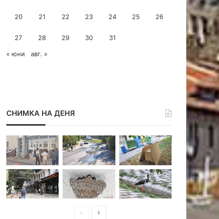
с
20
21
22
23
24
25
26
27
28
29
30
31
« юни
авг. »
СНИМКА НА ДЕНЯ
П
С