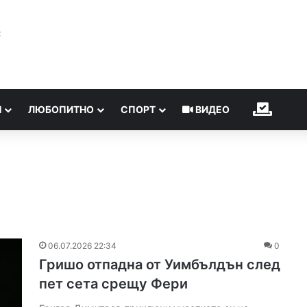
℃
Н
ЛЮБОПИТНО
СПОРТ
ВИДЕО
ИЗБОР
06.07.2026 22:34
0
Гришо отпадна от Уимбълдън след
пет сета срещу Фери