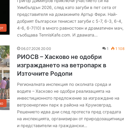
Григор Димитров приключи участието си на
Уимбълдън 2026, след като загуби в пет сета от
представителя на домакините Артър Фери. Най-
добрият български тенисист загуби с 5-7, 6-3, 6-4,
4-6, 6-7(10) в много равностоен и драматичен мач,
рт
съобщава TennisKafe.com. И двамата…
Д
р
06.07.2026 20:00
1
1 108
е
РИОСВ – Хасково не одобри
в
изграждането на ветропарк в
н
Източните Родопи
о
06.08.2026 11:10
т
Древното светилище край
Регионалната инспекция по околната среда и
о
жилището на
Каснаково става сцена на
водите – Хасково не одобри реализацията на
с
моноспектакъл
инвестиционното предложение за изграждане на
в
во
е
ветроенергиен парк в района на Крумовград.
т
Решението идва дни след протеста пред сградата
и
на инспекцията, организиран от природозащитници
л
и представители на граждански…
и