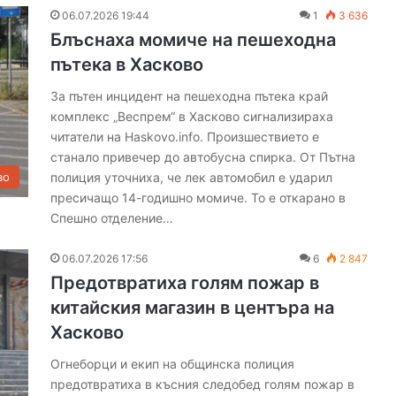
щ
06.07.2026 19:44
1
3 636
е
Блъснаха момиче на пешеходна
к
р
пътека в Хасково
а
За пътен инцидент на пешеходна пътека край
й
комплекс „Веспрем“ в Хасково сигнализираха
К
а
читатели на Haskovo.info. Произшествието е
с
станало привечер до автобусна спирка. От Пътна
н
полиция уточниха, че лек автомобил е ударил
во
а
пресичащо 14-годишно момиче. То е откарано в
к
Спешно отделение…
о
в
06.07.2026 17:56
6
2 847
о
Предотвратиха голям пожар в
с
т
китайския магазин в центъра на
а
Хасково
в
а
Огнеборци и екип на общинска полиция
с
предотвратиха в късния следобед голям пожар в
ц