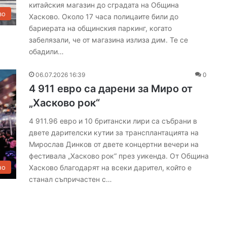
китайския магазин до сградата на Община
е
во
Хасково. Около 17 часа полицаите били до
н
бариерата на общинския паркинг, когато
а
забелязали, че от магазина излиза дим. Те се
н
обадили…
а
м
о
06.07.2026 16:39
0
н
4 911 евро са дарени за Миро от
о
„Хасково рок“
с
п
4 911.96 евро и 10 британски лири са събрани в
е
двете дарителски кутии за трансплантацията на
к
Мирослав Динков от двете концертни вечери на
т
фестивала „Хасково рок“ през уикенда. От Община
а
Хасково благодарят на всеки дарител, който е
но
к
станал съпричастен с…
ъ
л