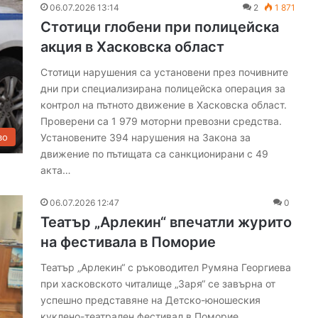
06.07.2026 13:14
2
1 871
Стотици глобени при полицейска
акция в Хасковска област
Стотици нарушения са установени през почивните
дни при специализирана полицейска операция за
контрол на пътното движение в Хасковска област.
Проверени са 1 979 моторни превозни средства.
Установените 394 нарушения на Закона за
во
движение по пътищата са санкционирани с 49
акта…
06.07.2026 12:47
0
Театър „Арлекин“ впечатли журито
на фестивала в Поморие
Театър „Арлекин“ с ръководител Румяна Георгиева
при хасковското читалище „Заря“ се завърна от
успешно представяне на Детско-юношеския
куклено-театрален фестивал в Поморие,