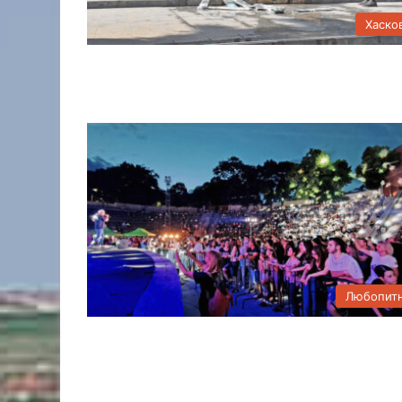
Хаско
Любопит