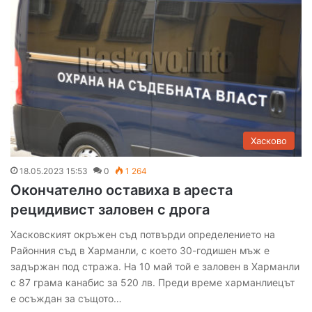
Хасково
18.05.2023 15:53
0
1 264
Окончателно оставиха в ареста
рецидивист заловен с дрога
Хасковският окръжен съд потвърди определението на
Районния съд в Харманли, с което 30-годишен мъж е
задържан под стража. На 10 май той е заловен в Харманли
с 87 грама канабис за 520 лв. Преди време харманлиецът
е осъждан за същото…