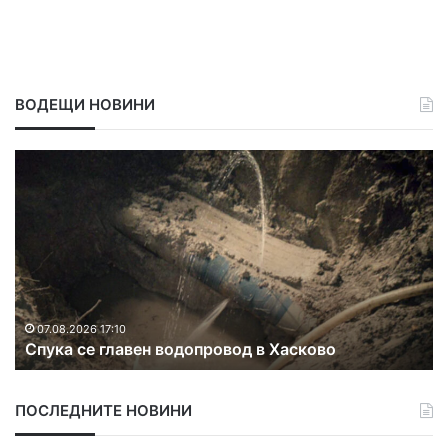
ВОДЕЩИ НОВИНИ
О
О
р
т
а
к
н
р
ж
и
е
х
в
а
к
в
07.08.2026 15:18
Оранжев код за жеги и екстремен риск от
о
д
пожари в Хасковска област
д
р
з
у
а
г
ПОСЛЕДНИТЕ НОВИНИ
ж
и
е
я