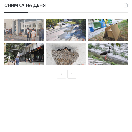
СНИМКА НА ДЕНЯ
П
С
р
л
е
е
д
д
и
в
ш
а
н
щ
а
а